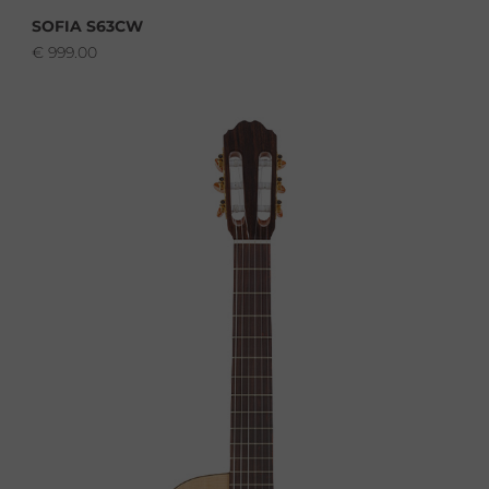
SOFIA S63CW
€
999.00