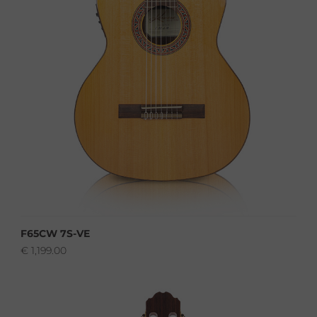
F65CW 7S-VE
€
1,199.00