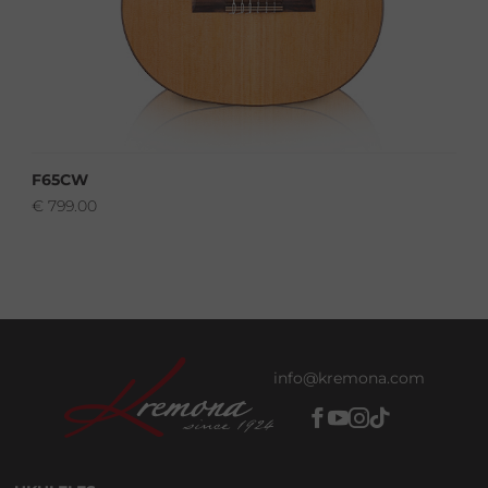
F65CW
€
799.00
info@kremona.com