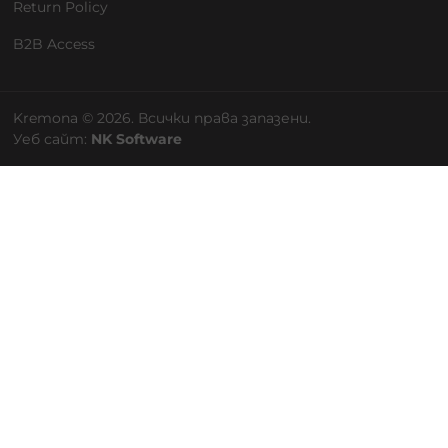
Return Policy
B2B Access
Kremona © 2026. Всички права запазени.
Уеб сайт:
NK Software