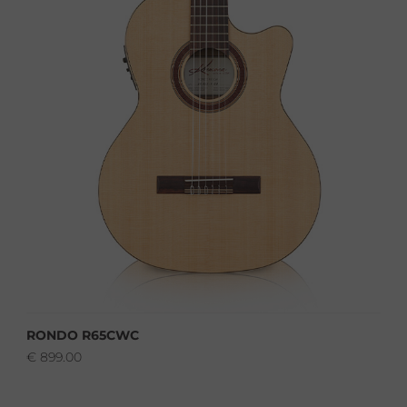
RONDO R65CWC
€
899.00